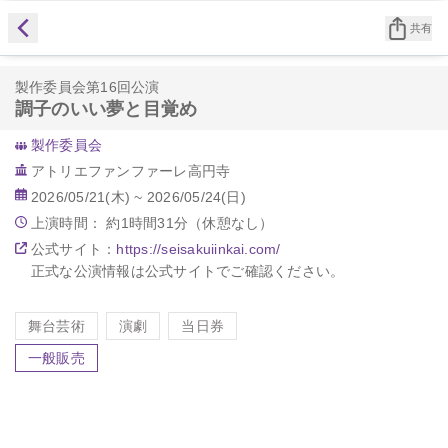
共有
製作委員会第16回公演
調子のいい夢と目覚め
製作委員会
アトリエファンファーレ高円寺
2026/05/21(木) ~ 2026/05/24(日)
上演時間： 約
1
時間
31
分（休憩
なし
）
公式サイト：
https://seisakuiinkai.com/
正式な公演情報は公式サイトでご確認ください。
舞台芸術
演劇
当日券
一般販売